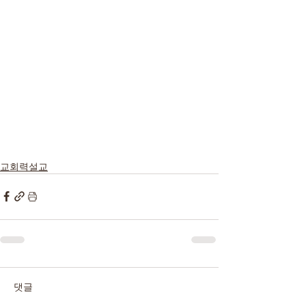
교회력설교
댓글