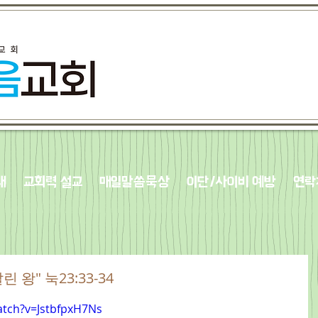
내
교회력 설교
매일말씀묵상
이단/사이비 예방
연락
린 왕" 눅23:33-34
atch?v=JstbfpxH7Ns