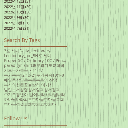
2022년 12월
(31)
게시물 31개
2022년 11월
(30)
게시물 30개
2022년 10월
(30)
게시물 30개
2022년 9월
(30)
게시물 30개
2022년 8월
(31)
게시물 31개
2022년 7월
(31)
게시물 31개
Search By Tags
3포 세대
Daily_Lectionary
Lectionary_for_B
N포 세대
Proper 5C / Ordinary 10C / Pentecost +3 June 5, 20
paradigm shift
과부의기도
교회력
기도
누가복음 7:11-17
누가복음12:13-21
누가복음18:1-8
매일묵상
믿음
복음
복음의 신앙
부자의헛된꿈
불쌍히 여기사
빌립보서
성령
성서일과
성서정과
주기도
청년아 일어나라
하나님나라
하나님나라의부
한마음
한마음교회
한마음성결교회
헛되고헛되다
Follow Us