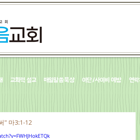
내
교회력 설교
매일말씀묵상
이단/사이비 예방
연락
" 마3:1-12
watch?v=FWHJHokETQk