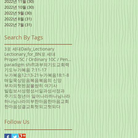
2022년 11월
(30)
게시물 30개
2022년 10월
(30)
게시물 30개
2022년 9월
(30)
게시물 30개
2022년 8월
(31)
게시물 31개
2022년 7월
(31)
게시물 31개
Search By Tags
3포 세대
Daily_Lectionary
Lectionary_for_B
N포 세대
Proper 5C / Ordinary 10C / Pentecost +3 June 5, 20
paradigm shift
과부의기도
교회력
기도
누가복음 7:11-17
누가복음12:13-21
누가복음18:1-8
매일묵상
믿음
복음
복음의 신앙
부자의헛된꿈
불쌍히 여기사
빌립보서
성령
성서일과
성서정과
주기도
청년아 일어나라
하나님나라
하나님나라의부
한마음
한마음교회
한마음성결교회
헛되고헛되다
Follow Us