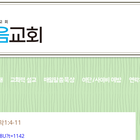
내
교회력 설교
매일말씀묵상
이단/사이비 예방
연락
막1:4-11
O8U?t=1142