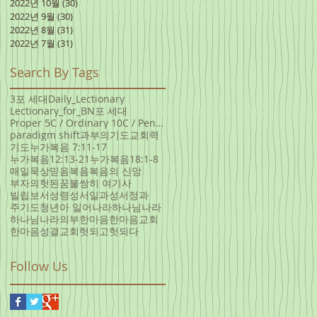
2022년 10월
(30)
게시물 30개
2022년 9월
(30)
게시물 30개
2022년 8월
(31)
게시물 31개
2022년 7월
(31)
게시물 31개
Search By Tags
3포 세대
Daily_Lectionary
Lectionary_for_B
N포 세대
Proper 5C / Ordinary 10C / Pentecost +3 June 5, 20
paradigm shift
과부의기도
교회력
기도
누가복음 7:11-17
누가복음12:13-21
누가복음18:1-8
매일묵상
믿음
복음
복음의 신앙
부자의헛된꿈
불쌍히 여기사
빌립보서
성령
성서일과
성서정과
주기도
청년아 일어나라
하나님나라
하나님나라의부
한마음
한마음교회
한마음성결교회
헛되고헛되다
Follow Us