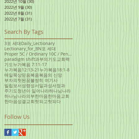
2022년 10월
(30)
게시물 30개
2022년 9월
(30)
게시물 30개
2022년 8월
(31)
게시물 31개
2022년 7월
(31)
게시물 31개
Search By Tags
3포 세대
Daily_Lectionary
Lectionary_for_B
N포 세대
Proper 5C / Ordinary 10C / Pentecost +3 June 5, 20
paradigm shift
과부의기도
교회력
기도
누가복음 7:11-17
누가복음12:13-21
누가복음18:1-8
매일묵상
믿음
복음
복음의 신앙
부자의헛된꿈
불쌍히 여기사
빌립보서
성령
성서일과
성서정과
주기도
청년아 일어나라
하나님나라
하나님나라의부
한마음
한마음교회
한마음성결교회
헛되고헛되다
Follow Us