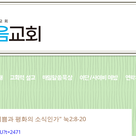
내
교회력 설교
매일말씀묵상
이단/사이비 예방
연락
 기쁨과 평화의 소식인가" 눅2:8-20
GU?t=2471