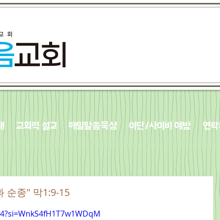
내
교회력 설교
매일말씀묵상
이단/사이비 예방
연락
 순종" 막1:9-15
sgh4?si=WnkS4fH1T7w1WDqM