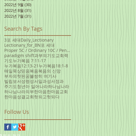
2022년 9월
(30)
게시물 30개
2022년 8월
(31)
게시물 31개
2022년 7월
(31)
게시물 31개
Search By Tags
3포 세대
Daily_Lectionary
Lectionary_for_B
N포 세대
Proper 5C / Ordinary 10C / Pentecost +3 June 5, 20
paradigm shift
과부의기도
교회력
기도
누가복음 7:11-17
누가복음12:13-21
누가복음18:1-8
매일묵상
믿음
복음
복음의 신앙
부자의헛된꿈
불쌍히 여기사
빌립보서
성령
성서일과
성서정과
주기도
청년아 일어나라
하나님나라
하나님나라의부
한마음
한마음교회
한마음성결교회
헛되고헛되다
Follow Us
후원 및 헌금