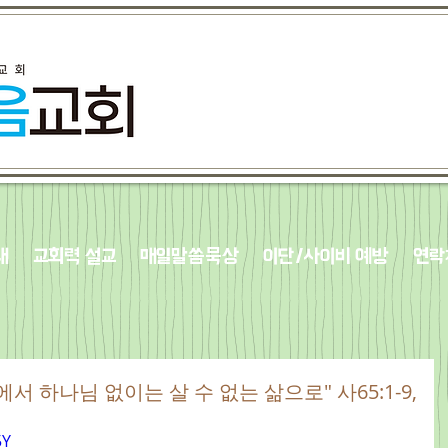
내
교회력 설교
매일말씀묵상
이단/사이비 예방
연락
삶에서 하나님 없이는 살 수 없는 삶으로" 사65:1-9,
5Y