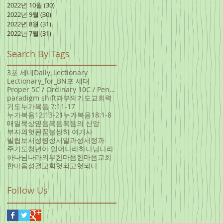
2022년 10월
(30)
게시물 30개
2022년 9월
(30)
게시물 30개
2022년 8월
(31)
게시물 31개
2022년 7월
(31)
게시물 31개
Search By Tags
3포 세대
Daily_Lectionary
Lectionary_for_B
N포 세대
Proper 5C / Ordinary 10C / Pentecost +3 June 5, 20
paradigm shift
과부의기도
교회력
기도
누가복음 7:11-17
누가복음12:13-21
누가복음18:1-8
매일묵상
믿음
복음
복음의 신앙
부자의헛된꿈
불쌍히 여기사
빌립보서
성령
성서일과
성서정과
주기도
청년아 일어나라
하나님나라
하나님나라의부
한마음
한마음교회
한마음성결교회
헛되고헛되다
Follow Us