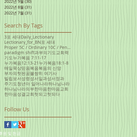
2022년 9월
(30)
게시물 30개
2022년 8월
(31)
게시물 31개
2022년 7월
(31)
게시물 31개
Search By Tags
3포 세대
Daily_Lectionary
Lectionary_for_B
N포 세대
Proper 5C / Ordinary 10C / Pentecost +3 June 5, 20
paradigm shift
과부의기도
교회력
기도
누가복음 7:11-17
누가복음12:13-21
누가복음18:1-8
매일묵상
믿음
복음
복음의 신앙
부자의헛된꿈
불쌍히 여기사
빌립보서
성령
성서일과
성서정과
주기도
청년아 일어나라
하나님나라
하나님나라의부
한마음
한마음교회
한마음성결교회
헛되고헛되다
Follow Us
후원 및 헌금