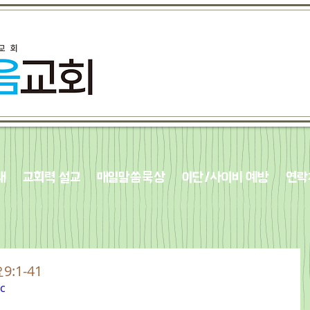
내
교회력 설교
매일말씀묵상
이단/사이비 예방
연락
9:1-41
c