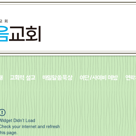
내
교회력 설교
매일말씀묵상
이단/사이비 예방
연락
Widget Didn’t Load
Check your internet and refresh
this page.