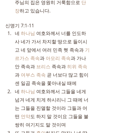
주님의 집은 영원히 거룩함으로 
단
장
하고 있습니다.
신명기 7:1-11
네 
하나님
 여호와께서 너를 인도하
사 네가 가서 차지할 땅으로 들이시
고 네 앞에서 여러 민족 헷 족속과 
기
르가스 족속
과 
아모리 족속
과 가나
안 족속과 
브리스
 족속과 
히위 족속
과 
여부스 족속
 곧 너보다 많고 힘이 
센 일곱 족속을 쫓아내실 때에
네 
하나님
 여호와께서 그들을 네게 
넘겨 네게 치게 하시리니 그 때에 너
는 그들을 진멸할 것이라 그들과 어
떤 
언약
도 하지 말 것이요 그들을 불
쌍히 여기지도 말 것이며