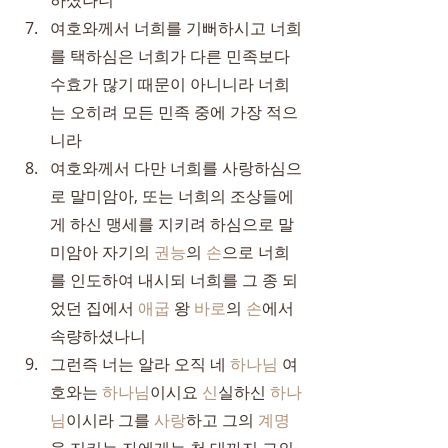
하셨나니
여호와께서 너희를 기뻐하시고 너희
를 택하심은 너희가 다른 민족보다 
수효가 많기 때문이 아니니라 너희
는 오히려 모든 민족 중에 가장 적으
니라
여호와께서 다만 너희를 사랑하심으
로 말미암아, 또는 너희의 조상들에
게 하신 맹세를 지키려 하심으로 말
미암아 자기의 
권능
의 
손
으로 너희
를 인도하여 내시되 너희를 그 종 되
었던 집에서 
애굽
 왕 
바로
의 
손
에서 
속량하셨나니
그런즉 너는 알라 오직 네 
하나님
 여
호와는 
하나님
이시요 
신
실하신 
하나
님
이시라 그를 
사랑
하고 그의 
계명