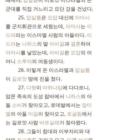
때에야, 
압살롬
이 비로소 이스라엘의 온 
군대를 직접 거느리고 요단 강을 건넜다.
	25. 
압살롬
은 
요압
 대신에 
아마사
를 군지휘관으로 세웠는데, 
아마사
는 
이
드라
라는 이스마엘 사람의 아들이다. 
이
드라
는 
나하스
의 딸 
아비갈
과 
결혼
하여 
아마사
를 낳았는데, 
아비갈
은 
요압
의 어
머니 
스루야
의 여동생이다.
	26. 이렇게 온 이스라엘과 
압살롬
이 
길르앗
 땅에 진을 쳤다.
	27. 
다윗
이 
마하나임
에 다다르니, 
암몬 족속의 도성 랍바에서 
나하스
의 아
들 
소비
가 찾아오고, 로데발에서는 
암미
엘
의 아들 
마길
이 찾아오고, 
로글림
에서
는 길르앗 사람 
바르실래
가 찾아왔다.
	28. 그들이 침대와 이부자리와 대