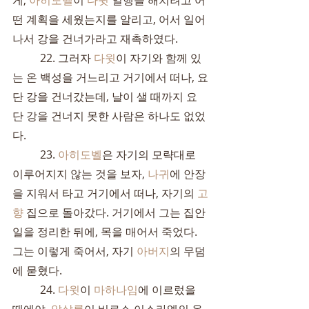
게, 
아히도벨
이 
다윗
 일행을 해치려고 어
떤 계획을 세웠는지를 알리고, 어서 일어
나서 강을 건너가라고 재촉하였다.
	22. 그러자 
다윗
이 자기와 함께 있
는 온 백성을 거느리고 거기에서 떠나, 요
단 강을 건너갔는데, 날이 샐 때까지 요
단 강을 건너지 못한 사람은 하나도 없었
다.
	23. 
아히도벨
은 자기의 모략대로 
이루어지지 않는 것을 보자, 
나귀
에 안장
을 지워서 타고 거기에서 떠나, 자기의 
고
향
 집으로 돌아갔다. 거기에서 그는 집안 
일을 정리한 뒤에, 목을 매어서 죽었다. 
그는 이렇게 죽어서, 자기 
아버지
의 무덤
에 묻혔다.
	24. 
다윗
이 
마하나임
에 이르렀을 