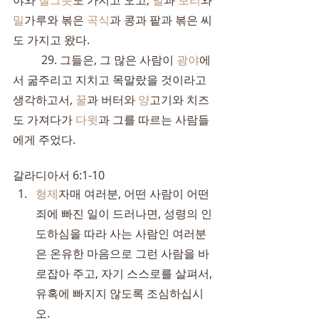
야와 
질그릇
도 가지고 오고, 
밀
과 
보리
와 
밀
가루와 볶은 
곡식
과 콩과 팥과 볶은 씨
도 가지고 왔다.
	29. 그들은, 그 많은 사람이 
광야
에
서 굶주리고 지치고 목말랐을 것이라고 
생각하고서, 
꿀
과 버터와 
양
고기와 치즈
도 가져다가 
다윗
과 그를 따르는 사람들
에게 주었다.
갈라디아서 6:1-10
형제
자매 여러분, 어떤 사람이 어떤 
죄에 빠진 일이 드러나면, 성령의 인
도하심을 따라 사는 사람인 여러분
은 온유한 마음으로 그런 사람을 바
로잡아 주고, 자기 스스로를 살펴서, 
유혹에 빠지지 않도록 조심하십시
오.