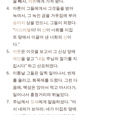
을 빼서, 
아론
에게 가져 왔다.
아론이 그들에게서 그것들을 받아 
녹여서, 그 녹인 금을 거푸집에 부어 
송아지
 상을 만드니, 그들이 외쳤다. 
"
이스라엘
아! 이 
신
이 너희를 이집
트 땅에서 이끌어 낸 너희의 
신
이
다."
아론
은 이것을 보고서 그 신상 앞에 
제단
을 쌓고 "
내일
 주님의 절기를 지
킵시다" 하고 선포하였다.
이튿날 그들은 일찍 일어나서, 번제
를 올리고, 화목제를 드렸다. 그런 다
음에, 백성은 앉아서 먹고 마시다가, 
일어나서 흥청거리며 뛰놀았다.
주님께서 
모세
에게 말씀하셨다. "어
서 내려가 보아라. 네가 이집트 땅에