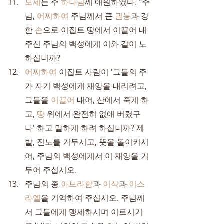
모세
는 주 
하나님
께 애원하였다. "주
님, 
어찌하여
 주님께서 큰 
권능
과 강
한 
손
으로 이집트 땅에서 이끌어 내
주신 주님의 백성에게 이와 같이 노
하십니까?
어찌하여
 이집트 사람이 '그들의 주
가 자기 백성에게 재앙을 내리려고, 
그들을 
이끌어
 내어, 산에서 죽게 하
고, 
땅
 위에서 완전히 없애 버렸구
나' 하고 말하게 하려 하십니까? 제
발, 진노를 거두시고, 뜻을 돌이키시
어, 주님의 백성에게서 이 재앙을 거
두어 주십시오.
주님의 종 
아브라함
과 
이삭
과 
이스
라엘
을 기억하여 주십시오. 주님께
서 그들에게 맹세하시며 이르시기