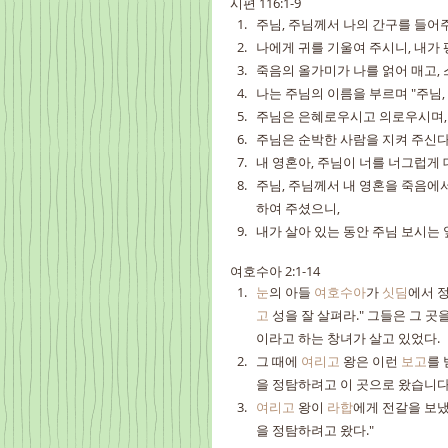
시편 116:1-9
주님, 주님께서 나의 간구를 들어주
나에게 귀를 기울여 주시니, 내가
죽음의 올가미가 나를 얽어 매고, 
나는 주님의 이름을 부르며 "주님,
주님은 은혜로우시고 의로우시며,
주님은 순박한 사람을 지켜 주신다.
내 영혼아, 주님이 너를 너그럽게 
주님, 주님께서 내 영혼을 죽음에서
하여 주셨으니,
내가 살아 있는 동안 주님 보시는
여호수아 2:1-14
눈
의 아들 
여호수아
가 
싯딤
에서 정
고
 성을 잘 살펴라." 그들은 그 
이라고 하는 창녀가 살고 있었다.
그 때에 
여리고
 왕은 이런 
보고
를 
을 정탐하려고 이 곳으로 왔습니다.
여리고
 왕이 
라합
에게 전갈을 보냈
을 정탐하려고 왔다."