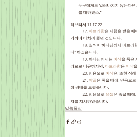
누구에게도 일러바치지 않는다면, 
를 대하겠소."
히브리서 11:17-22
	17. 
아브라함
은 시험을 받을 때
기꺼이 바치려 했던 것입니다.
	18. 일찍이 하나님께서 아브
다" 하셨습니다.
	19. 하나님께서는 
이삭
을 죽은
러므로 비유하자면, 
아브라함
은 
이삭
을
	20. 믿음으로 
이삭
은, 또한 장래
	21. 
야곱
은 죽을 때에, 믿음으로 
께 경배를 드렸습니다.
	22. 믿음으로 
요셉
은 죽을 때에
지를 지시하였습니다.
말씀묵상