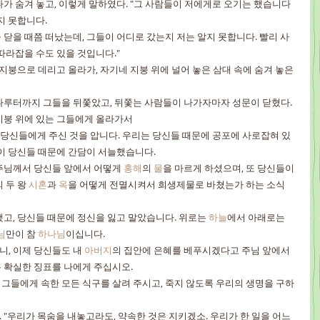
다가 숨겨 놓고, 이렇게 말하였다. "그 사람들이 저에게로 오기는 했습니다
지 못합니다.
 닫을 때쯤 떠났는데, 그들이 어디로 갔는지 저는 알지 못합니다. 빨리 사
따라잡을 수도 있을 것입니다."
 지붕으로 데리고 올라가, 자기네 지붕 위에 널어 놓은 삼대 속에 숨겨 놓은 
나루터까지 그들을 뒤쫓았고, 뒤쫓는 사람들이 나가자마자 성문이 닫혔다.
지붕 위에 있는 그들에게 올라가서
을 당신들에게 주신 것을 압니다. 우리는 당신들 때문에 공포에 사로잡혀 있
같이 당신들 때문에 간담이 서늘했습니다.
주님께서 당신들 앞에서 어떻게 
홍해
의 
물
을 마르게 하셨으며, 또 당신들이 
 두 왕 
시혼
과 
옥
을 어떻게 전멸시켜서 희생제물로 바쳤는가 하는 소식
고, 당신들 때문에 정신을 잃고 말았습니다. 위로는 
하늘
에서 아래로는 
님
만이 참 
하나님
이십니다.
, 이제 당신들도 내 
아버지
의 집안에 은혜를 베푸시겠다고 주님 앞에서 
 확실한 징표를 나에게 주십시오.
그들에게 속한 모든 식구를 살려 주시고, 죽지 않도록 우리의 생명을 구하
"우리가 목숨을 내놓고라도, 약속한 것은 지키겠소. 우리가 한 일을 어느 