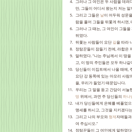
그러나 그 여인은 두 사람을 데려
만, 그들이 어디서 왔는지 저는 알
그리고 그들은 
날
이 어두워 성문을
람을 풀어 그들을 뒤쫓게 하시면, 
그러나 그 때는, 그 여인이 그들을
뒤였다.
뒤쫓는 사람들이 요단 
길
을 따라 
정탐꾼들이 잠들기 전에, 라합은 
말하였다. "나는 주님께서 이 땅
고, 이 땅의 주민들은 모두 하나
당신들이 이집트에서 나올 때에, 
요단 강 동쪽에 있는 아모리 사람의
을, 우리가 들었기 때문입니다.
우리는 그 말을 듣고 간담이 서늘했
땅
 위에서, 과연 주 당신들의 
하나
내가 당신들에게 은혜를 베풀었으니
맹세를 하시고, 그것을 지키겠다는
그리고 나의 부모와 
형제
자매들과 
여 주십시오."
정탐꾼들이 그 여인에게 말하였다. 