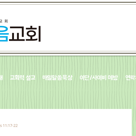
내
교회력 설교
매일말씀묵상
이단/사이비 예방
연락
s 11:17-22