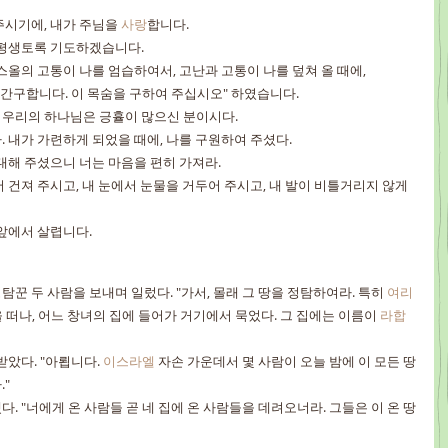
시기에, 내가 주님을 
사랑
합니다.
 평생토록 기도하겠습니다.
스올의 고통이 나를 엄습하여서, 고난과 고통이 나를 덮쳐 올 때에,
 간구합니다. 이 목숨을 구하여 주십시오" 하였습니다.
 우리의 하나님은 긍휼이 많으신 분이시다.
 내가 가련하게 되었을 때에, 나를 구원하여 주셨다.
대해 주셨으니 너는 마음을 편히 가져라.
 건져 주시고, 내 눈에서 눈물을 거두어 주시고, 내 발이 비틀거리지 않게 
 앞에서 살렵니다.
탐꾼 두 사람을 보내며 일렀다. "가서, 몰래 그 땅을 정탐하여라. 특히 
여리
곳을 떠나, 어느 창녀의 집에 들어가 거기에서 묵었다. 그 집에는 이름이 
라합
받았다. "아룁니다. 
이스라엘
 자손 가운데서 몇 사람이 오늘 밤에 이 모든 땅
"
다. "너에게 온 사람들 곧 네 집에 온 사람들을 데려오너라. 그들은 이 온 땅