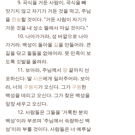
	9. 곡식을 거둔 사람이, 곡식을 빼
앗기지 않고 자기가 거둔 것을 먹고, 주님
을 
찬송
할 것이다. "거둔 사람이 자기가 
거둔 것을 내 성소 뜰에서 마실 것이다."
	10. 나아가거라, 성 바깥으로 나아
가거라. 백성이 돌아올 
길
을 만들어라. 큰
길을 닦고 돌들을 없애어라. 뭇 민족이 보
도록 깃발을 올려라.
	11. 보아라, 주님께서 
땅
 끝까지 선
포하신다. 딸 
시온
에게 일러주어라. 보아
라, 너의 
구원자
가 오신다. 그가 
구원
한 
백성을 데리고 오신다. 그가 찾은 백성을 
앞장 세우고 오신다.
	12. 사람들은 그들을 '거룩한 분의 
백성'이라 부르며 '주님께서 속량하신 백
성'이라 부를 것이다. 사람들은 너 예루살