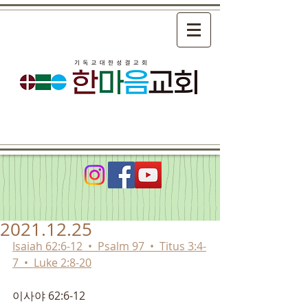
2021.12.25
Isaiah 62:6-12  •  Psalm 97  •  Titus 3:4-
7  •  Luke 2:8-20
이사야 62:6-12