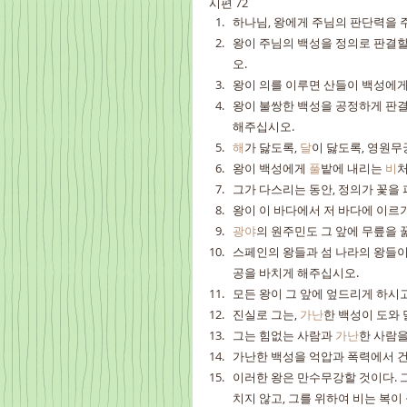
시편 72
하나님, 왕에게 주님의 판단력을 
왕이 주님의 백성을 정의로 판결할 
오.
왕이 의를 이루면 산들이 백성에게
왕이 불쌍한 백성을 공정하게 판결
해주십시오.
해
가 닳도록, 
달
이 닳도록, 영원무
왕이 백성에게 
풀
밭에 내리는 
비
처
그가 다스리는 동안, 정의가 꽃을 
왕이 이 바다에서 저 바다에 이르기
광야
의 원주민도 그 앞에 무릎을 
스페인의 왕들과 섬 나라의 왕들이
공을 바치게 해주십시오.
모든 왕이 그 앞에 엎드리게 하시고
진실로 그는, 
가난
한 백성이 도와 
그는 힘없는 사람과 
가난
한 사람을
가난한 백성을 억압과 폭력에서 건져
이러한 왕은 만수무강할 것이다. 
치지 않고, 그를 위하여 비는 복이