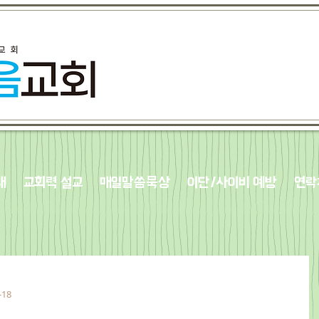
내
교회력 설교
매일말씀묵상
이단/사이비 예방
연락
-18