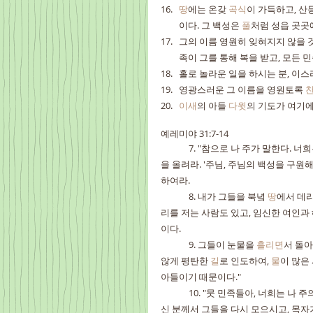
땅
에는 온갖 
곡식
이 가득하고, 산
이다. 그 백성은 
풀
처럼 성읍 곳곳
그의 이름 영원히 잊혀지지 않을 것
족이 그를 통해 복을 받고, 모든 
홀로 놀라운 일을 하시는 분, 이스
영광스러운 그 이름을 영원토록 
이새
의 아들 
다윗
의 기도가 여기에
예레미야 31:7-14
	7. "참으로 나 주가 말한다. 너희
을 올려라. '주님, 주님의 백성을 구원
하여라.
	8. 내가 그들을 북녘 
땅
에서 데리
리를 저는 사람도 있고, 임신한 여인과
이다.
	9. 그들이 눈물을 
흘리면
서 돌아
않게 평탄한 
길
로 인도하여, 
물
이 많은
아들이기 때문이다."
	10. "뭇 민족들아, 너희는 나 주의 말을 듣고, 먼 해안지역 사람들에게 이 말을 전하여라. '이스라엘을 흩으
신 분께서 그들을 다시 모으시고, 목자가