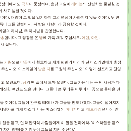
등성이에서도 
곡식
이 풍성하며, 온갖 과일이 
레바논
의 산림처럼 물결칠 것
에 차고 넘칠 것이다.
이다. 태양이 그 빛을 잃기까지 그의 명성이 사라지지 않을 것이다. 뭇 민
민족이 그를 일컬어서, 복 받은 사람이라 칭송할 것이다.
라엘의 하나님, 주 하나님을 찬양합니다.
찬송
합니다. 그 영광을 온 
땅
에 가득 채워 주십시오. 
아멘
, 
아멘
.
서 끝난다.
는 
기쁨
으로 
야곱
에게 환호하고 세계 만민의 머리가 된 이스라엘에게 환성
해 주십시오. 이스라엘의 
남은 자
를 구원해 주십시오.' 이렇게 선포하고 찬양
고 오겠으며, 
땅
의 맨 끝에서 모아 오겠다. 그들 가운데는 눈 먼 사람과 다
 해산한 여인도 있을 것이다. 그들이 큰 무리를 이루어 이 곳으로 돌아올 것
올 것이며, 그들이 간구할 때에 내가 그들을 인도하겠다. 그들이 넘어지지 
 시냇가로 가게 하겠다. 나는 이스라엘의 
아버지
이고, 
에브라임
은 나의 맏
 자기 양 떼를 지키듯이 그들을 지켜 주신다.'