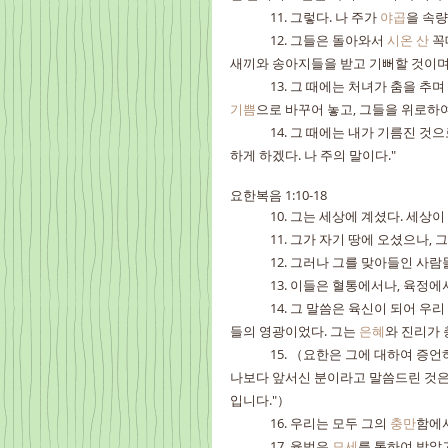
	11. 그렇다. 나 주가 
야곱
을 속량
	12. 그들은 돌아와서 
시온 산
 꼭
새끼와 송아지들을 받고 기뻐할 것이며,
	13. 그 때에는 처녀가 춤을 
기쁨
으로 바꾸어 놓고, 그들을 위로하
	14. 그 때에는 내가 기름진 것으로 제사장들의 마음을 흡족하게 할 것이며, 내 좋은 선물로 내 백성을 만족
하게 하겠다. 나 주의 말이다."
요한복음 1:10-18
	10. 그는 세상에 계셨다. 세
	11. 그가 자기 땅에 오셨으나
	12. 그러나 그를 맞아들인 사
	13. 이들은 혈통에서나, 육정
	14. 그 말씀은 육신이 되어 우
들의 영광이었다. 그는 
은혜
와 진리가 
	15. （요한은 그에 대하여 증언하여 외쳤다. "이분이 내가 말씀드린 바로 그분입니다. 내 뒤에 오시는 분이 
나보다 앞서신 분이라고 말씀드린 것은,
입니다."）
	16. 우리는 모두 그의 
충만
함에서
	17. 율법은 
모세
를 통하여 받았고