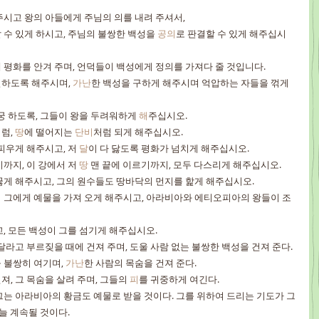
주시고 왕의 아들에게 주님의 의를 내려 주셔서,
수 있게 하시고, 주님의 불쌍한 백성을 
공의
로 판결할 수 있게 해주십시
 평화를 안겨 주며, 언덕들이 백성에게 정의를 가져다 줄 것입니다.
하도록 해주시며, 
가난
한 백성을 구하게 해주시며 억압하는 자들을 꺾게 
궁 하도록, 그들이 왕을 두려워하게 
해
주십시오.
럼, 
땅
에 떨어지는 
단비
처럼 되게 해주십시오.
피우게 해주시고, 저 
달
이 다 닳도록 평화가 넘치게 해주십시오.
까지, 이 강에서 저 
땅
 맨 끝에 이르기까지, 모두 다스리게 해주십시오.
꿇게 해주시고, 그의 원수들도 땅바닥의 먼지를 핥게 해주십시오.
 그에게 예물을 가져 오게 해주시고, 아라비아와 에티오피아의 왕들이 조
, 모든 백성이 그를 섬기게 해주십시오.
달라고 부르짖을 때에 건져 주며, 도울 사람 없는 불쌍한 백성을 건져 준다.
 불쌍히 여기며, 
가난
한 사람의 목숨을 건져 준다.
, 그 목숨을 살려 주며, 그들의 
피
를 귀중하게 여긴다.
그는 아라비아의 황금도 예물로 받을 것이다. 그를 위하여 드리는 기도가 그
 늘 계속될 것이다.