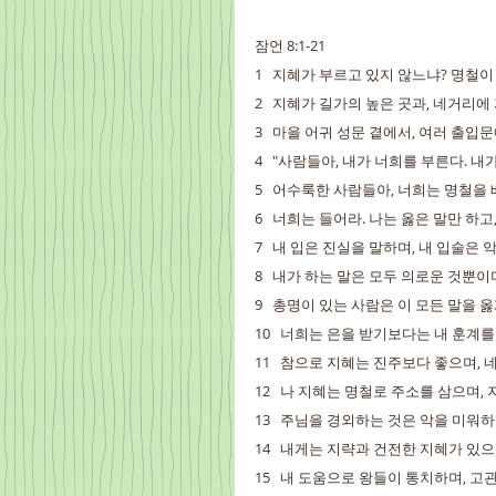
잠언 8:1-21
1   지혜가 부르고 있지 않느냐? 명철
2   지혜가 길가의 높은 곳과, 네거리에
3   마을 어귀 성문 곁에서, 여러 출입
4   "사람들아, 내가 너희를 부른다. 
5   어수룩한 사람들아, 너희는 명철을
6   너희는 들어라. 나는 옳은 말만 하고
7   내 입은 진실을 말하며, 내 입술은 
8   내가 하는 말은 모두 의로운 것뿐
9   총명이 있는 사람은 이 모든 말을 
10   너희는 은을 받기보다는 내 훈계
11   참으로 지혜는 진주보다 좋으며,
12   나 지혜는 명철로 주소를 삼으며,
13   주님을 경외하는 것은 악을 미워
14   내게는 지략과 건전한 지혜가 있으
15   내 도움으로 왕들이 통치하며, 