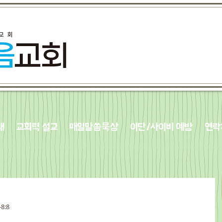
내
교회력 설교
매일말씀묵상
이단/사이비 예방
연락
-8:8