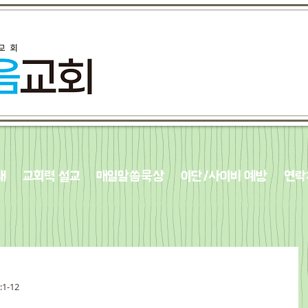
내
교회력 설교
매일말씀묵상
이단/사이비 예방
연락
:1-12