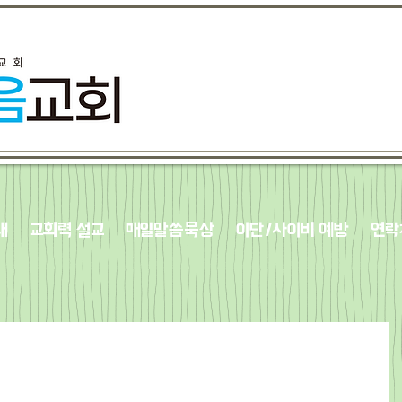
내
교회력 설교
매일말씀묵상
이단/사이비 예방
연락