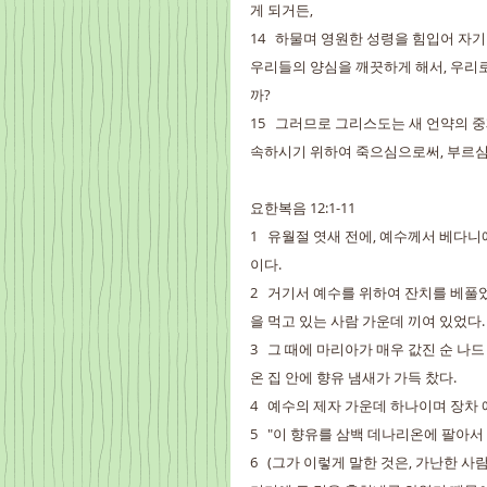
게 되거든,
14   하물며 영원한 성령을 힘입어 자
우리들의 양심을 깨끗하게 해서, 우리
까?
15   그러므로 그리스도는 새 언약의
속하시기 위하여 죽으심으로써, 부르심
요한복음 12:1-11
1   유월절 엿새 전에, 예수께서 베다
이다.
2   거기서 예수를 위하여 잔치를 베
을 먹고 있는 사람 가운데 끼여 있었다.
3   그 때에 마리아가 매우 값진 순 나
온 집 안에 향유 냄새가 가득 찼다.
4   예수의 제자 가운데 하나이며 장
5   "이 향유를 삼백 데나리온에 팔아
6   (그가 이렇게 말한 것은, 가난한