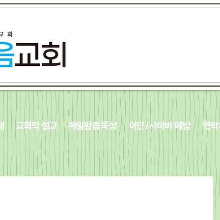
내
교회력 설교
매일말씀묵상
이단/사이비 예방
연락