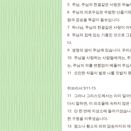
5   주님, 주님의 한결같은 사랑은 하
6   주님의 의로우심은 우람한 산줄기와
람과 짐승을 똑같이 돌보십니다.
7   하나님, 주님의 한결같은 사랑이 
8   주님의 집에 있는 기름진 것으로
다.
9   생명의 샘이 주님께 있습니다. 우
10   주님을 사랑하는 사람들에게는,
는, 주님의 의를 변함없이 베풀어 주십
11   오만한 자들이 발로 나를 짓밟지
히브리서 9:11-15
11   그러나 그리스도께서는 이미 일
다시 말하면, 이 피조물에 속하지 않은
12   단 한 번에 지성소에 들어가셨습
한 구원을 이루셨습니다.
13   염소나 황소의 피와 암송아지의