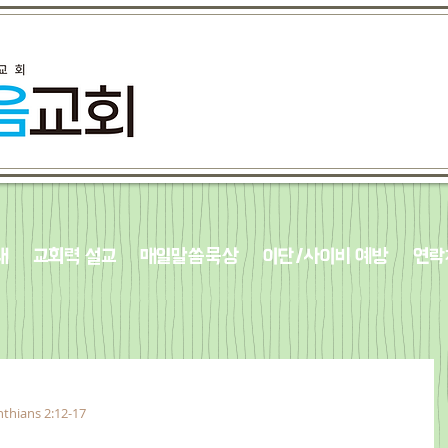
내
교회력 설교
매일말씀묵상
이단/사이비 예방
연락
nthians 2:12-17