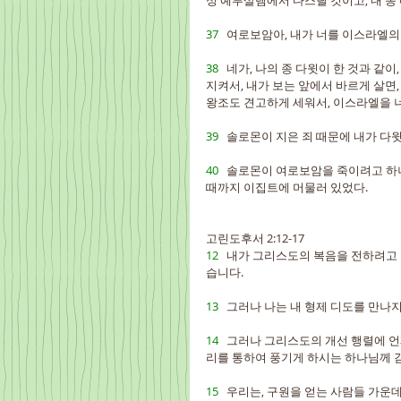
성 예루살렘에서 다스릴 것이고, 내 종
37   
여로보암아, 내가 너를 이스라엘의 
38   
네가, 나의 종 다윗이 한 것과 같이
지켜서, 내가 보는 앞에서 바르게 살면,
왕조도 견고하게 세워서, 이스라엘을 
39   
솔로몬이 지은 죄 때문에 내가 다윗
40   
솔로몬이 여로보암을 죽이려고 하니
때까지 이집트에 머물러 있었다.
고린도후서 2:12-17
12   
내가 그리스도의 복음을 전하려고 
습니다.
13   
그러나 나는 내 형제 디도를 만나
14   
그러나 그리스도의 개선 행렬에 언
리를 통하여 풍기게 하시는 하나님께 
15   
우리는, 구원을 얻는 사람들 가운