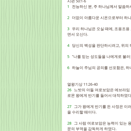
시편 50:1-6
1   
전능하신 분, 주 하나님께서 말씀하시
2   
더없이 아름다운 시온으로부터 하나
3   
우리 하나님은 오실 때에, 조용조용
면서 오신다.
4   
당신의 백성을 판단하시려고, 위의 
5   
"나를 믿는 성도들을 나에게로 불러
6   
하늘이 주님의 공의를 선포함은, 하
열왕기상 11:26-40
26   
느밧의 아들 여로보암은 에브라임 
로몬 왕에게 반기를 들어서 대적하였다
27   
그가 왕에게 반기를 든 사정은 이러
을 수리할 때이다.
28   
그 사람 여로보암은 능력이 있는 용
문의 부역을 감독하게 하였다.