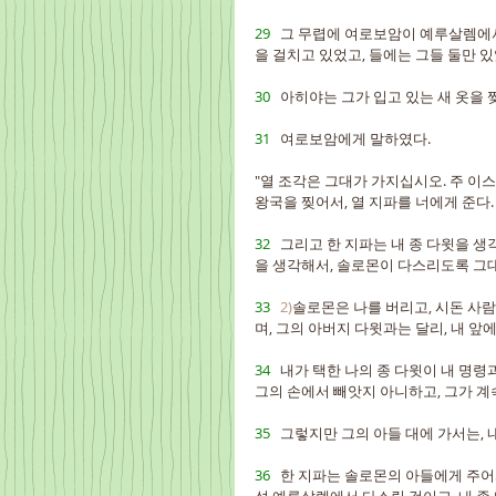
29   
그 무렵에 여로보암이 예루살렘에서
을 걸치고 있었고, 들에는 그들 둘만 
30   
아히야는 그가 입고 있는 새 옷을 
31   
여로보암에게 말하였다.
"열 조각은 그대가 가지십시오. 주 이
왕국을 찢어서, 열 지파를 너에게 준다.
32   
그리고 한 지파는 내 종 다윗을 
을 생각해서, 솔로몬이 다스리도록 그대
33   
2)
솔로몬은 나를 버리고, 시돈 사
며, 그의 아버지 다윗과는 달리, 내 앞
34   
내가 택한 나의 종 다윗이 내 명령
그의 손에서 빼앗지 아니하고, 그가 계
35   
그렇지만 그의 아들 대에 가서는, 
36   
한 지파는 솔로몬의 아들에게 주어서