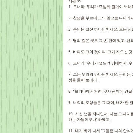
시편 95
1   오너라, 우리가 주님께 즐거이 노
2   찬송을 부르며 그의 앞으로 나아가
3   주님은 크신 하나님이시요, 모든 
4   땅의 깊은 곳도 그 손 안에 있고, 
5   바다도 그의 것이며, 그가 지으신 
6   오너라, 우리가 엎드려 경배하자. 
7   그는 우리의 하나님이시요, 우리는
성을 들어 보아라.
8   "므리바에서처럼, 맛사 광야에 있
9   너희의 조상들은 그 때에, 내가 한
10   사십 년을 지나면서, 나는 그 
하는 자들이구나' 하였고,
11   내가 화가 나서 '그들은 나의 안