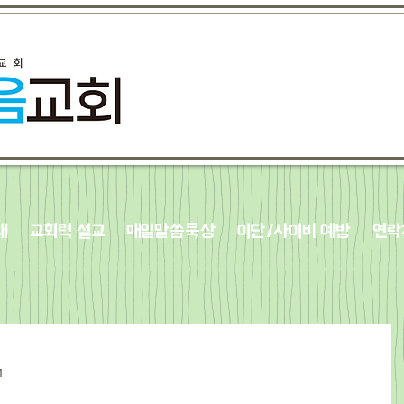
내
교회력 설교
매일말씀묵상
이단/사이비 예방
연락
1