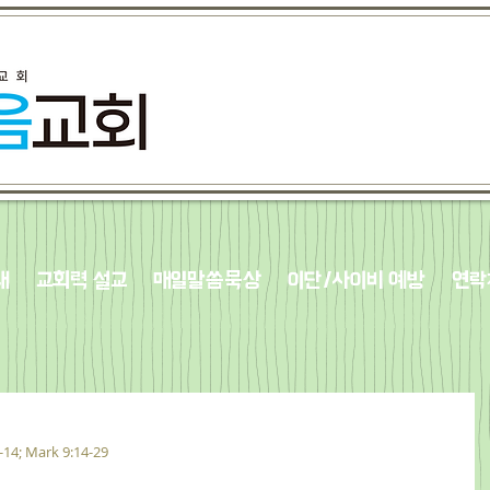
내
교회력 설교
매일말씀묵상
이단/사이비 예방
연락
1-14; Mark 9:14-29