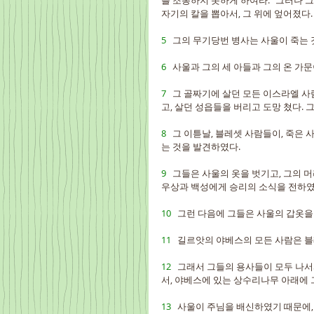
를 조롱하지 못하게 하여라." 그러나 그
자기의 칼을 뽑아서, 그 위에 엎어졌다.
5   
그의 무기당번 병사는 사울이 죽는 것
6   
사울과 그의 세 아들과 그의 온 가문
7   
그 골짜기에 살던 모든 이스라엘 사
고, 살던 성읍들을 버리고 도망 쳤다.
8   
그 이튿날, 블레셋 사람들이, 죽은 
는 것을 발견하였다.
9   
그들은 사울의 옷을 벗기고, 그의 머
우상과 백성에게 승리의 소식을 전하였
10   
그런 다음에 그들은 사울의 갑옷을
11   
길르앗의 야베스의 모든 사람은 블
12   
그래서 그들의 용사들이 모두 나서
서, 야베스에 있는 상수리나무 아래에 
13   
사울이 주님을 배신하였기 때문에,