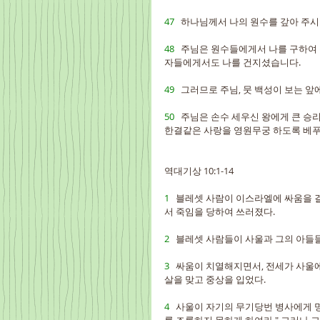
47   
하나님께서 나의 원수를 갚아 주시고
48   
주님은 원수들에게서 나를 구하여 
자들에게서도 나를 건지셨습니다.
49   
그러므로 주님, 뭇 백성이 보는 앞
50   
주님은 손수 세우신 왕에게 큰 승리
한결같은 사랑을 영원무궁 하도록 베푸
역대기상 10:1-14
1   
블레셋 사람이 이스라엘에 싸움을 걸
서 죽임을 당하여 쓰러졌다.
2   
블레셋 사람들이 사울과 그의 아들들
3   
싸움이 치열해지면서, 전세가 사울에
살을 맞고 중상을 입었다.
4   
사울이 자기의 무기당번 병사에게 명