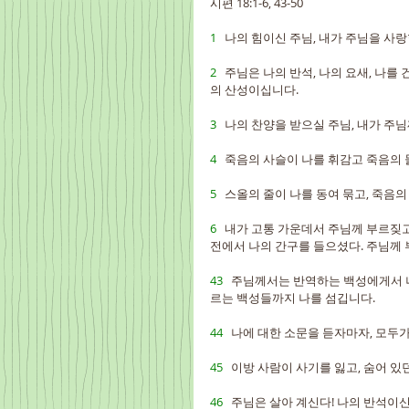
시편 18:1-6, 43-50
1   
나의 힘이신 주님, 내가 주님을 사랑
2   
주님은 나의 반석, 나의 요새, 나를 
의 산성이십니다.
3   
나의 찬양을 받으실 주님, 내가 주
4   
죽음의 사슬이 나를 휘감고 죽음의 
5   
스올의 줄이 나를 동여 묶고, 죽음의
6   
내가 고통 가운데서 주님께 부르짖고
전에서 나의 간구를 들으셨다. 주님께
43   
주님께서는 반역하는 백성에게서 나
르는 백성들까지 나를 섬깁니다.
44   
나에 대한 소문을 듣자마자, 모두
45   
이방 사람이 사기를 잃고, 숨어 있
46   
주님은 살아 계신다! 나의 반석이