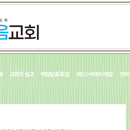
내
교회력 설교
매일말씀묵상
이단/사이비 예방
연락