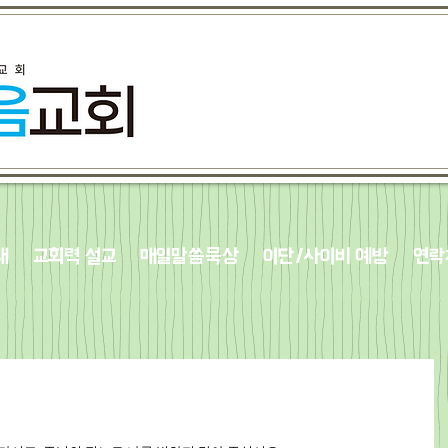
내
교회력 설교
매일말씀묵상
이단/사이비 예방
연락