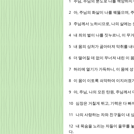
1   주님, 주님의 분노로 나를 책망하
2   아, 주님의 화살이 나를 꿰뚫으며,
3   주님께서 노하시므로, 나의 살에는
4   내 죄의 벌이 나를 짓누르니, 이 
5   내 몸의 상처가 곪아터져 악취를 
6   더 떨어질 데 없이 무너져 내린 이
7   허리에 열기가 가득하니, 이 몸에
8   이 몸이 이토록 쇠약하여 이지러
9   아, 주님, 나의 모든 탄원, 주님께
10   심장은 거칠게 뛰고, 기력은 다 
11   나의 사랑하는 자와 친구들이 
12   내 목숨을 노리는 자들이 올무를
다.