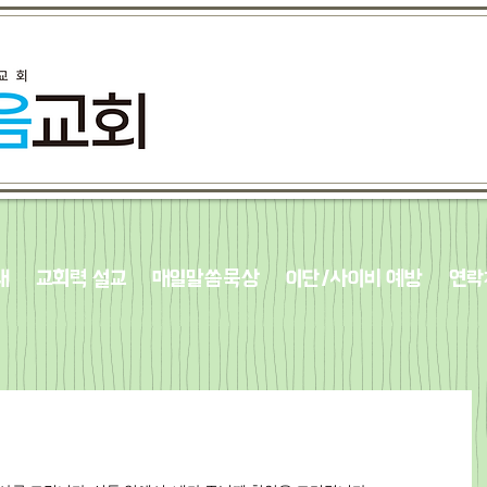
내
교회력 설교
매일말씀묵상
이단/사이비 예방
연락