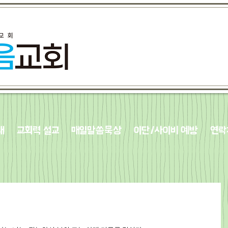
내
교회력 설교
매일말씀묵상
이단/사이비 예방
연락