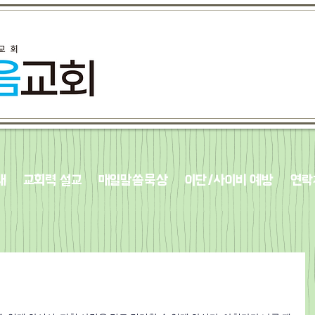
내
교회력 설교
매일말씀묵상
이단/사이비 예방
연락