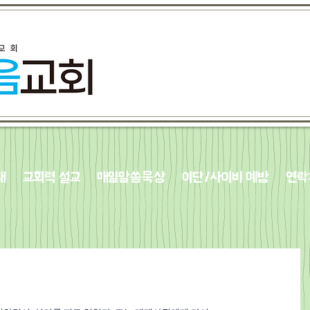
내
교회력 설교
매일말씀묵상
이단/사이비 예방
연락