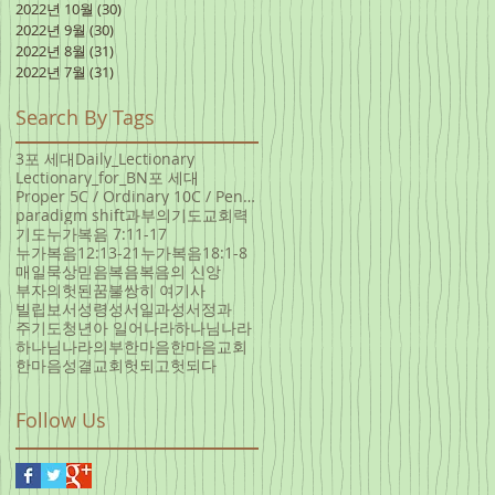
2022년 10월
(30)
게시물 30개
2022년 9월
(30)
게시물 30개
2022년 8월
(31)
게시물 31개
2022년 7월
(31)
게시물 31개
Search By Tags
3포 세대
Daily_Lectionary
Lectionary_for_B
N포 세대
Proper 5C / Ordinary 10C / Pentecost +3 June 5, 20
paradigm shift
과부의기도
교회력
기도
누가복음 7:11-17
누가복음12:13-21
누가복음18:1-8
매일묵상
믿음
복음
복음의 신앙
부자의헛된꿈
불쌍히 여기사
빌립보서
성령
성서일과
성서정과
주기도
청년아 일어나라
하나님나라
하나님나라의부
한마음
한마음교회
한마음성결교회
헛되고헛되다
Follow Us