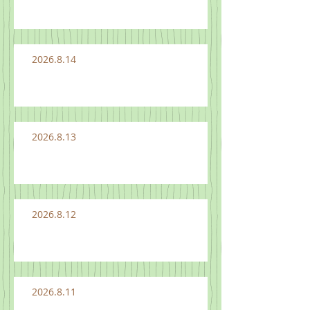
2026.8.14
2026.8.13
2026.8.12
2026.8.11