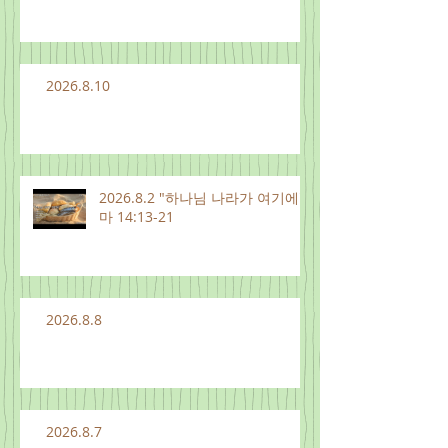
2026.8.10
2026.8.2 "하나님 나라가 여기에"
마 14:13-21
2026.8.8
2026.8.7