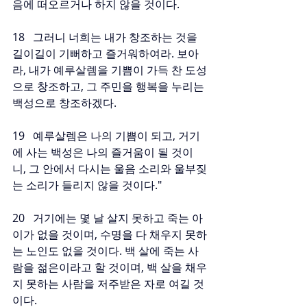
음에 떠오르거나 하지 않을 것이다.
18   그러니 너희는 내가 창조하는 것을 
길이길이 기뻐하고 즐거워하여라. 보아
라, 내가 예루살렘을 기쁨이 가득 찬 도성
으로 창조하고, 그 주민을 행복을 누리는 
백성으로 창조하겠다.
19   예루살렘은 나의 기쁨이 되고, 거기
에 사는 백성은 나의 즐거움이 될 것이
니, 그 안에서 다시는 울음 소리와 울부짖
는 소리가 들리지 않을 것이다."
20   거기에는 몇 날 살지 못하고 죽는 아
이가 없을 것이며, 수명을 다 채우지 못하
는 노인도 없을 것이다. 백 살에 죽는 사
람을 젊은이라고 할 것이며, 백 살을 채우
지 못하는 사람을 저주받은 자로 여길 것
이다.