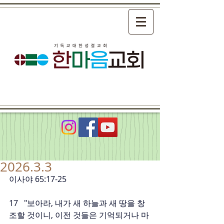
2026.3.3
이사야 65:17-25
17   "보아라, 내가 새 하늘과 새 땅을 창
조할 것이니, 이전 것들은 기억되거나 마