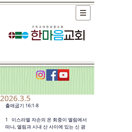
2026.3.5
출애굽기 16:1-8
1   이스라엘 자손의 온 회중이 엘림에서 
떠나, 엘림과 시내 산 사이에 있는 신 광