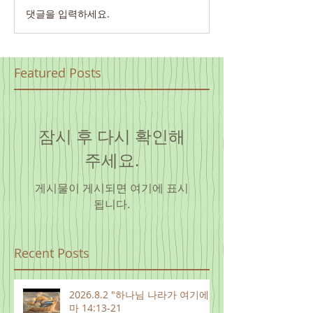
댓글을 입력하세요.
Featured Posts
잠시 후 다시 확인해
주세요.
게시물이 게시되면 여기에 표시
됩니다.
Recent Posts
2026.8.2 "하나님 나라가 여기에"
마 14:13-21