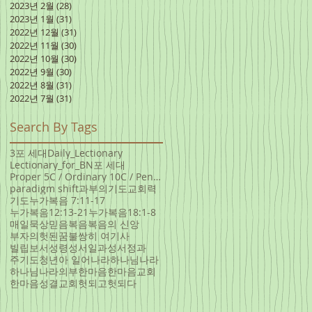
2023년 2월
(28)
게시물 28개
2023년 1월
(31)
게시물 31개
2022년 12월
(31)
게시물 31개
2022년 11월
(30)
게시물 30개
2022년 10월
(30)
게시물 30개
2022년 9월
(30)
게시물 30개
2022년 8월
(31)
게시물 31개
2022년 7월
(31)
게시물 31개
Search By Tags
3포 세대
Daily_Lectionary
Lectionary_for_B
N포 세대
Proper 5C / Ordinary 10C / Pentecost +3 June 5, 20
paradigm shift
과부의기도
교회력
기도
누가복음 7:11-17
누가복음12:13-21
누가복음18:1-8
매일묵상
믿음
복음
복음의 신앙
부자의헛된꿈
불쌍히 여기사
빌립보서
성령
성서일과
성서정과
주기도
청년아 일어나라
하나님나라
하나님나라의부
한마음
한마음교회
한마음성결교회
헛되고헛되다