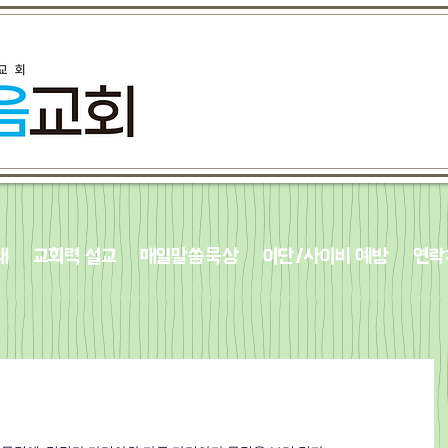
내
교회력 설교
매일말씀묵상
이단/사이비 예방
연락