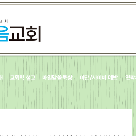
내
교회력 설교
매일말씀묵상
이단/사이비 예방
연락