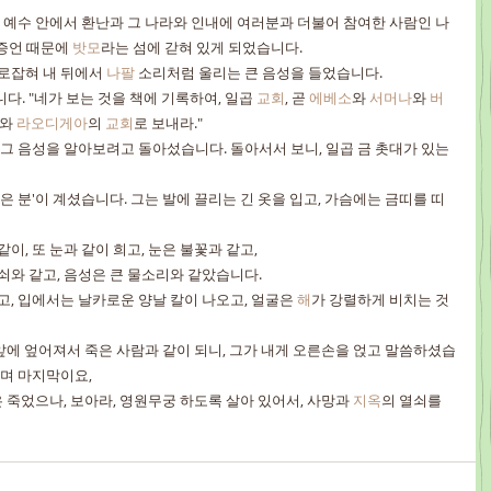
 예수 안에서 환난과 그 나라와 인내에 여러분과 더불어 참여한 사람인 나 
증언 때문에 
밧모
라는 섬에 갇혀 있게 되었습니다.
사로잡혀 내 뒤에서 
나팔
 소리처럼 울리는 큰 음성을 들었습니다.
니다. "네가 보는 것을 책에 기록하여, 일곱 
교회
, 곧 
에베소
와 
서머나
와 
버
와 
라오디게아
의 
교회
로 보내라."
같이, 또 눈과 같이 희고, 눈은 불꽃과 같고,
쇠와 같고, 음성은 큰 물소리와 같았습니다.
쥐고, 입에서는 날카로운 양날 칼이 나오고, 얼굴은 
해
가 강렬하게 비치는 것
이며 마지막이요,
 번은 죽었으나, 보아라, 영원무궁 하도록 살아 있어서, 사망과 
지옥
의 열쇠를 