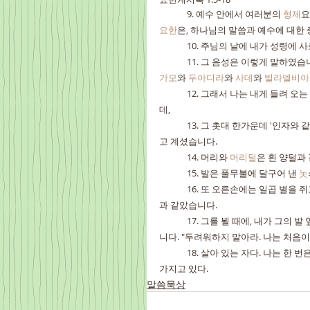
	9. 예수 안에서 여러분의 
형제
요
요한
은, 하나님의 말씀과 예수에 대한 
	10. 주님의 날에 내가 성령에 
	11. 그 음성은 이렇게 말하였습
가모
와 
두아디라
와 
사데
와 
빌라델비아
	12. 그래서 나는 내게 들려 오는 그 음성을 알아보려고 돌아섰습니다. 돌아서서 보니, 일곱 금 촛대가 있는
데,
	13. 그 촛대 한가운데 '인자와 같은 분'이 계셨습니다. 그는 발에 끌리는 긴 옷을 입고, 가슴에는 금띠를 띠
고 계셨습니다.
	14. 머리와 
머리털
은 흰 양털과 
	15. 발은 풀무불에 달구어 낸 
놋
	16. 또 오른손에는 일곱 별을 
과 같았습니다.
	17. 그를 뵐 때에, 내가 그의 발 앞에 엎어져서 죽은 사람과 같이 되니, 그가 내게 오른손을 얹고 말씀하셨습
니다. "두려워하지 말아라. 나는 처음
	18. 살아 있는 자다. 나는 한
가지고 있다.
말씀묵상