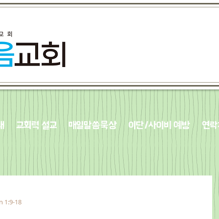
내
교회력 설교
매일말씀묵상
이단/사이비 예방
연락
n 1:9-18