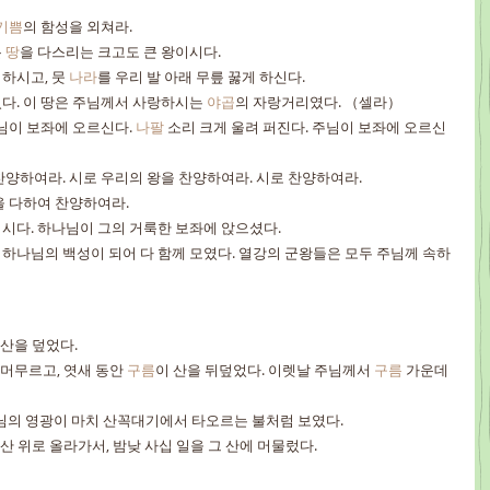
기쁨
의 함성을 외쳐라.
 
땅
을 다스리는 크고도 큰 왕이시다.
하시고, 뭇 
나라
를 우리 발 아래 무릎 꿇게 하신다.
다. 이 땅은 주님께서 사랑하시는 
야곱
의 자랑거리였다. （셀라）
님이 보좌에 오르신다. 
나팔
 소리 크게 울려 퍼진다. 주님이 보좌에 오르신
찬양하여라. 시로 우리의 왕을 찬양하여라. 시로 찬양하여라.
을 다하여 찬양하여라.
시다. 하나님이 그의 거룩한 보좌에 앉으셨다.
 하나님의 백성이 되어 다 함께 모였다. 열강의 군왕들은 모두 주님께 속하
 산을 덮었다.
 머무르고, 엿새 동안 
구름
이 산을 뒤덮었다. 이렛날 주님께서 
구름
 가운데
님의 영광이 마치 산꼭대기에서 타오르는 불처럼 보였다.
 산 위로 올라가서, 밤낮 사십 일을 그 산에 머물렀다.