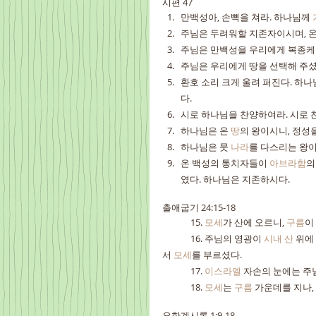
시편 47
만백성아, 손뼉을 쳐라. 하나님께 
주님은 두려워할 지존자이시며, 온
주님은 만백성을 우리에게 복종케 
주님은 우리에게 땅을 선택해 주셨
환호 소리 크게 울려 퍼진다. 하나
다.
시로 하나님을 찬양하여라. 시로 
하나님은 온 
땅
의 왕이시니, 정성
하나님은 뭇 
나라
를 다스리는 왕이
온 백성의 통치자들이 
아브라함
의
였다. 하나님은 지존하시다.
출애굽기 24:15-18
	15. 
모세
가 산에 오르니, 
구름
이
	16. 주님의 영광이 
시내 산
 위에
서 
모세
를 부르셨다.
	17. 
이스라엘
 자손의 눈에는 주
	18. 
모세
는 
구름
 가운데를 지나,
요한계시록 1:9-18