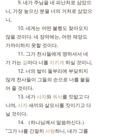
	9. 네가 주님을 네 피난처로 삼았으
니, 가장 높으신 분을 너의 거처로 삼았으
니,
	10. 네게는 어떤 불행도 찾아오지 
않을 것이다. 네 장막에는, 어떤 재앙도 
가까이하지 못할 것이다.
	11. 그가 천사들에게 명하셔서 네
가 가는 
길
마다 너를 
지키게
 하실 것이니,
	12. 너의 발이 돌부리에 부딪히지 
않게 천사들이 그들의 손으로 너를 붙들
어 줄 것이다.
	13. 네가 
사자
와 
독사
를 짓밟고 다
니며, 
사자
 새끼와 살모사를 짓이기고 다
닐 것이다.
	14. （하나님께서 말씀하신다.） 
"그가 나를 간절히 
사랑
하니, 내가 그를 