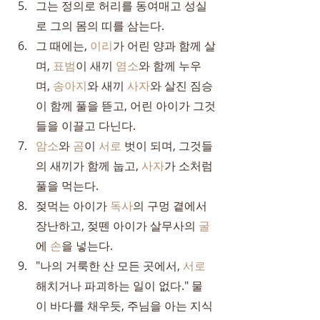
그는 정의로 허리를 동여매고 성실
로 그의 몸의 띠를 삼는다.
그 때에는, 
이리
가 어린 양과 함께 살
며, 
표범
이 새끼 
염소
와 함께 누우
며, 
송아지
와 새끼 
사자
와 살진 짐승
이 함께 풀을 뜯고, 어린 아이가 그것
들을 이끌고 다닌다.
암소
와 
곰
이 
서로
 벗이 되며, 그것들
의 새끼가 함께 눕고, 
사자
가 소처럼 
풀을 먹는다.
젖먹는 아이가 
독사
의 구멍 곁에서 
장난하고, 젖뗀 아이가 살무사의 
굴
에 
손
을 넣는다.
"나의 거룩한 산 모든 곳에서, 
서로
해치거나 파괴하는 일이 없다." 물
이 바다를 채우듯, 주님을 아는 지식