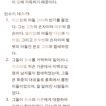
이 
땅
에 가득하기 때문이다.
민수기 16:1-19
이스할
의 아들 
고라
가 반기를 들었
다. 그는 
고핫
의 손자이며 
레위
의 증
손이다. 
엘리압
의 아들인 
다단
과 
아
비람
, 그리고 
르우벤
의 손자이며 벨
렛의 아들인 온도 
고라
와 합세하였
다.
그들이 
모세
를 거역하여 일어서니, 
이스라엘
 자손 가운데서 이백오십 
명의 남자들이 합세하였는데, 그들
은 회중의 대표들로 총회에서 뽑힌 
이들이었으며, 잘 알려진 사람들이
었다.
그들이 
모세
와 
아론
에게 대항하여 