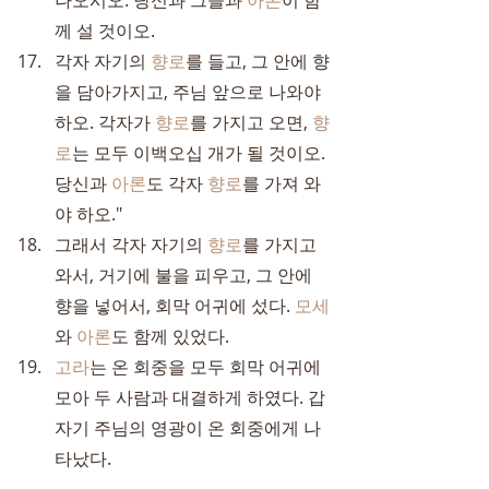
나오시오. 당신과 그들과 
아론
이 함
께 설 것이오.
각자 자기의 
향로
를 들고, 그 안에 향
을 담아가지고, 주님 앞으로 나와야 
하오. 각자가 
향로
를 가지고 오면, 
향
로
는 모두 이백오십 개가 될 것이오. 
당신과 
아론
도 각자 
향로
를 가져 와
야 하오."
그래서 각자 자기의 
향로
를 가지고 
와서, 거기에 불을 피우고, 그 안에 
향을 넣어서, 회막 어귀에 섰다. 
모세
와 
아론
도 함께 있었다.
고라
는 온 회중을 모두 회막 어귀에 
모아 두 사람과 대결하게 하였다. 갑
자기 주님의 영광이 온 회중에게 나
타났다.