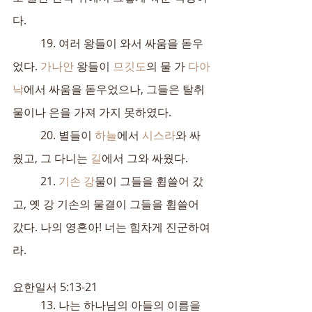
다.
	19. 여러 왕들이 와서 싸움을 돋우
었다. 
가나안
 왕들이 
므깃도
의 물 가 
다아
낙
에서 싸움을 돋우었으나, 그들은 탈취
물이나 은을 가져 가지 못하였다.
	20. 별들이 
하늘
에서 
시스라
와 싸
웠고, 그 다니는 
길
에서 그와 싸웠다.
	21. 
기손 강
물이 그들을 휩쓸어 갔
고, 옛 강 기손의 물결이 그들을 휩쓸어 
갔다. 나의 영혼아! 너는 힘차게 진군하여
라.
요한일서 5:13-21
	13. 나는 하나님의 아들의 이름을 