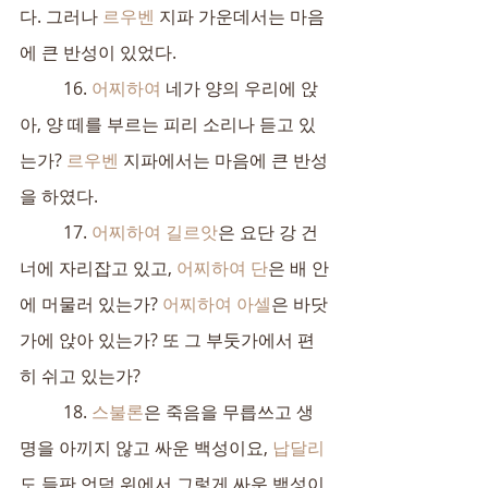
다. 그러나 
르우벤
 지파 가운데서는 마음
에 큰 반성이 있었다.
	16. 
어찌하여
 네가 양의 우리에 앉
아, 양 떼를 부르는 피리 소리나 듣고 있
는가? 
르우벤
 지파에서는 마음에 큰 반성
을 하였다.
	17. 
어찌하여
길르앗
은 요단 강 건
너에 자리잡고 있고, 
어찌하여
단
은 배 안
에 머물러 있는가? 
어찌하여
아셀
은 바닷
가에 앉아 있는가? 또 그 부둣가에서 편
히 쉬고 있는가?
	18. 
스불론
은 죽음을 무릅쓰고 생
명을 아끼지 않고 싸운 백성이요, 
납달리
도 들판 언덕 위에서 그렇게 싸운 백성이