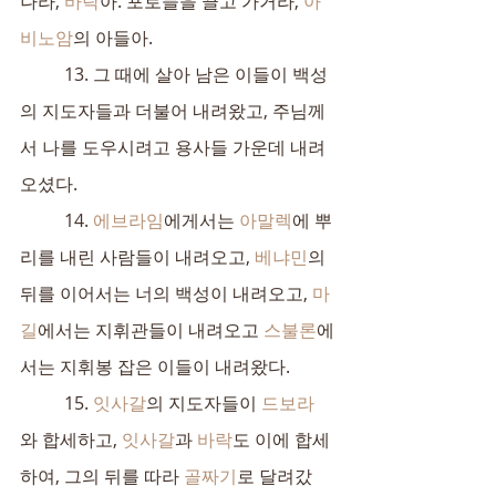
나라, 
바락
아. 포로들을 끌고 가거라, 
아
비노암
의 아들아.
	13. 그 때에 살아 남은 이들이 백성
의 지도자들과 더불어 내려왔고, 주님께
서 나를 도우시려고 용사들 가운데 내려
오셨다.
	14. 
에브라임
에게서는 
아말렉
에 뿌
리를 내린 사람들이 내려오고, 
베냐민
의 
뒤를 이어서는 너의 백성이 내려오고, 
마
길
에서는 지휘관들이 내려오고 
스불론
에
서는 지휘봉 잡은 이들이 내려왔다.
	15. 
잇사갈
의 지도자들이 
드보라
와 합세하고, 
잇사갈
과 
바락
도 이에 합세
하여, 그의 뒤를 따라 
골짜기
로 달려갔