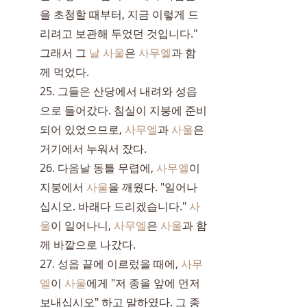
을 초청할 때부터, 지금 이렇게 드
리려고 보관해 두었던 것입니다." 
그래서 그 
날
사울
은 
사무엘
과 함
께 먹었다.
25. 그들은 산당에서 내려와 성읍
으로 들어갔다. 침실이 지붕에 준비
되어 있었으므로, 
사무엘
과 
사울
은 
거기에서 누워서 잤다.
26. 다음날 동틀 무렵에, 
사무엘
이 
지붕에서 
사울
을 깨웠다. "일어나
십시오. 바래다 드리겠습니다." 
사
울
이 일어나니, 
사무엘
은 
사울
과 함
께 바깥으로 나갔다.
27. 성읍 끝에 이르렀을 때에, 
사무
엘
이 
사울
에게 "저 종을 앞에 먼저 
보내십시오" 하고 말하였다. 그 종