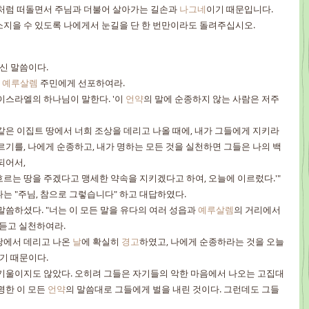
상처럼 떠돌면서 주님과 더불어 살아가는 길손과 
나그네
이기 때문입니다.
소지을 수 있도록 나에게서 눈길을 단 한 번만이라도 돌려주십시오.
신 말씀이다.
 
예루살렘
 주민에게 선포하여라.
이스라엘의 하나님이 말한다. '이 
언약
의 말에 순종하지 않는 사람은 저주
 같은 이집트 땅에서 너희 조상을 데리고 나올 때에, 내가 그들에게 지키라
르기를, 나에게 순종하고, 내가 명하는 모든 것을 실천하면 그들은 나의 백
되어서,
흐르는 땅을 주겠다고 맹세한 약속을 지키겠다고 하여, 오늘에 이르렀다.'" 
는 "주님, 참으로 그렇습니다" 하고 대답하였다.
말씀하셨다. "너는 이 모든 말을 유다의 여러 성읍과 
예루살렘
의 거리에서 
 듣고 실천하여라.
땅에서 데리고 나온 
날
에 확실히 
경고
하였고, 나에게 순종하라는 것을 오늘
기 때문이다.
 기울이지도 않았다. 오히려 그들은 자기들의 악한 마음에서 나오는 고집대
명한 이 모든 
언약
의 말씀대로 그들에게 벌을 내린 것이다. 그런데도 그들