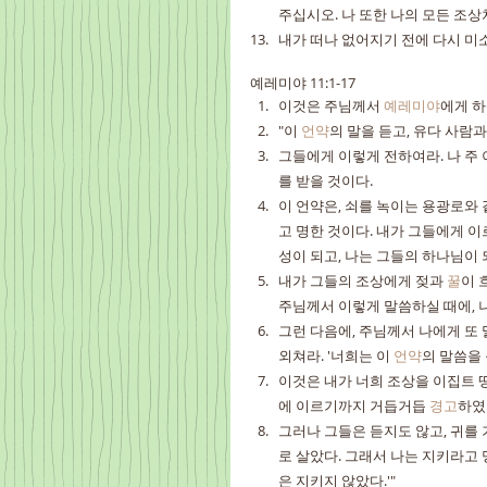
주십시오. 나 또한 나의 모든 조
내가 떠나 없어지기 전에 다시 미
예레미야 11:1-17
이것은 주님께서 
예레미야
에게 하
"이 
언약
의 말을 듣고, 유다 사람과
그들에게 이렇게 전하여라. 나 주 
를 받을 것이다.
이 언약은, 쇠를 녹이는 용광로와
고 명한 것이다. 내가 그들에게 이
성이 되고, 나는 그들의 하나님이 
내가 그들의 조상에게 젖과 
꿀
이 
주님께서 이렇게 말씀하실 때에, 나
그런 다음에, 주님께서 나에게 또 
외쳐라. '너희는 이 
언약
의 말씀을
이것은 내가 너희 조상을 이집트 
에 이르기까지 거듭거듭 
경고
하였
그러나 그들은 듣지도 않고, 귀를
로 살았다. 그래서 나는 지키라고 
은 지키지 않았다.'"