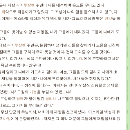
유다 사람과 
예루살렘
 주민이 나를 대적하여 음모를 꾸미고 있다.
 
죄
악으로 되돌아가고 말았다. 그 조상이 나의 말을 들으려 하지 않고, 다
 이제는 이스라엘 백성과 유다 백성도, 내가 그들의 조상과 맺은 
언약
을 파
 그들이 벗어날 수 없는 재앙을, 내가 그들에게 내리겠다. 그들이 나에게 도
겠다.
사람과 
예루살렘
 주민은, 분향하며 섬기던 신들을 찾아가서 도움을 간청하
 절대로 그들을 구하여 주지 못할 것이다. 전혀 도와줄 수 없을 것이다.
들은 너희가 사는 성읍 수만큼이나 많고, 너희가 
바알
에게 분향하려고 세운 
골목길 수만큼이나 많구나!
살펴 달라고 나에게 기도하지 말아라. 너는, 그들을 도와 달라고 나에게 호
재앙을 당할 때에, 네가 나에게 부르짖어도, 내가 들어주지 않겠다."
나 꾸미더니, 내 성전에 들어와서 어쩌자는 것이냐? 살진 짐승을 희생제물
 있겠느냐? 구원의 
기쁨
을 누릴 수 있겠느냐?
 무성하고 
열매
가 많이 달린 
올리브
 나무'라고 불렀으나, 이제는 요란한 천
사르고, 그 가지를 부러뜨리겠다."
주신 만군의 주님께서, 너희에게 재앙을 선포하셨다. "이스라엘 백성과 유
고 
바알
에게 분향하였으니, 저지른 그 죄악 때문에 그들에게 재앙을 내리겠