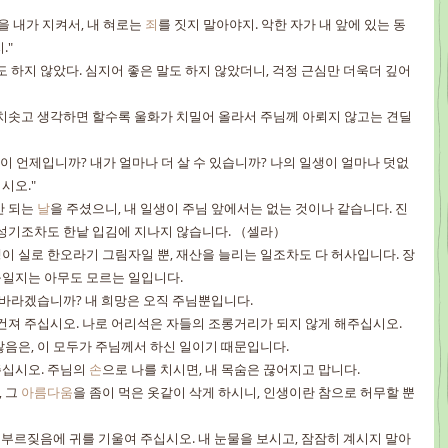
을 내가 지켜서, 내 혀로는 
죄
를 짓지 말아야지. 악한 자가 내 앞에 있는 동
."
도 하지 않았다. 심지어 좋은 말도 하지 않았더니, 걱정 근심만 더욱더 깊어 
 치솟고 생각하면 할수록 울화가 치밀어 올라서 주님께 아뢰지 않고는 견딜 
끝이 언제입니까? 내가 얼마나 더 살 수 있습니까? 나의 일생이 얼마나 덧없
시오."
 되는 
날
을 주셨으니, 내 일생이 주님 앞에서는 없는 것이나 같습니다. 진
전성기조차도 한낱 입김에 지나지 않습니다. （셀라）
이 실로 한오라기 그림자일 뿐, 재산을 늘리는 일조차도 다 허사입니다. 장
구일지는 아무도 모르는 일입니다.
을 바라겠습니까? 내 희망은 오직 주님뿐입니다.
건져 주십시오. 나로 어리석은 자들의 조롱거리가 되지 않게 해주십시오.
않음은, 이 모두가 주님께서 하신 일이기 때문입니다.
십시오. 주님의 
손
으로 나를 치시면, 내 목숨은 끊어지고 맙니다.
 그 
아름다움
을 좀이 먹은 옷같이 삭게 하시니, 인생이란 참으로 허무할 뿐
내 부르짖음에 귀를 기울여 주십시오. 내 눈물을 보시고, 잠잠히 계시지 말아 