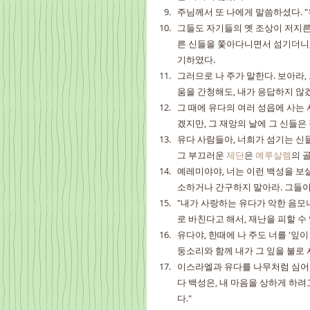
주님께서 또 나에게 말씀하셨다. "
그들도 자기들의 옛 조상이 저지른
른 신들을 쫓아다니면서 섬기더니,
기하였다.
그러므로 나 주가 말한다. 보아라,
움을 간청해도, 내가 응답하지 않
그 때에 유다의 여러 성읍에 사는 
겠지만, 그 재앙의 날에 그 신들은
유다 사람들아, 너희가 섬기는 신
그 부끄러운 
제단
은 
예루살렘
의 
예레미야야, 너는 이런 백성을 보
소하거나 간구하지 말아라. 그들이 
"내가 사랑하는 유다가 악한 음모
로 바친다고 해서, 재난을 피할 수
유다야, 한때에 나 주도 너를 '잎이
둥소리와 함께 내가 그 잎을 불로 
이스라엘과 유다를 나무처럼 심어 
다 백성은, 내 마음을 상하게 하려
다."