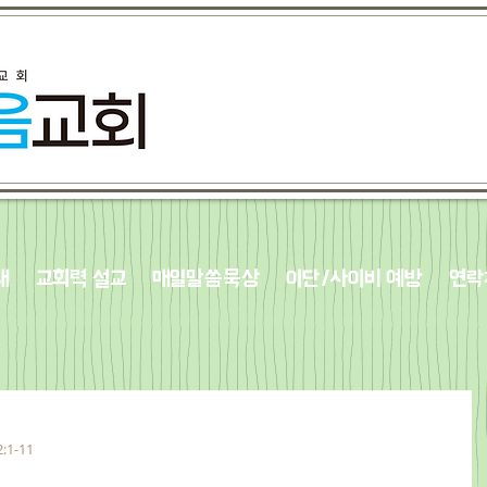
내
교회력 설교
매일말씀묵상
이단/사이비 예방
연락
2:1-11