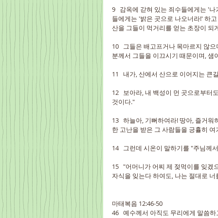
9   감옥에 갇혀 있는 죄수들에게는 '
들에게는 '밝은 곳으로 나오너라!' 하고
산을 그들이 먹거리를 얻는 초장이 되게
10   그들은 배고프거나 목마르지 않
분께서 그들을 이끄시기 때문이며, 샘
11   내가, 산에서 산으로 이어지는 
12   보아라, 내 백성이 먼 곳으로부
것이다."
13   하늘아, 기뻐하여라! 땅아, 즐
한 고난을 받은 그 사람들을 긍휼히 여
14   그런데 시온이 말하기를 "주님께
15   "어머니가 어찌 제 젖먹이를 잊
자식을 잊는다 하여도, 나는 절대로 너
마태복음 12:46-50
46   예수께서 아직도 무리에게 말씀