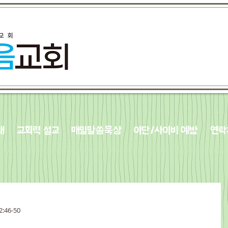
내
교회력 설교
매일말씀묵상
이단/사이비 예방
연락
2:46-50