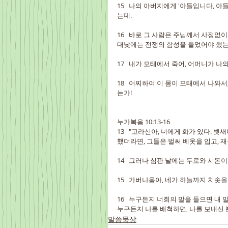
15   나의 아버지에게 '아들입니다, 
는데.
16   바로 그 사람은 주님께서 사정없
대낮에는 전쟁의 함성을 들었어야 했는
17   내가 모태에서 죽어, 어머니가 
18   어찌하여 이 몸이 모태에서 나와
는가!
누가복음 10:13-16
13   "고라신아, 너에게 화가 있다.
했더라면, 그들은 벌써 베옷을 입고, 
14   그러나 심판 날에는 두로와 시돈
15   가버나움아, 네가 하늘까지 치솟
16   누구든지 너희의 말을 들으면 내
누구든지 나를 배척하면, 나를 보내신 
말씀묵상