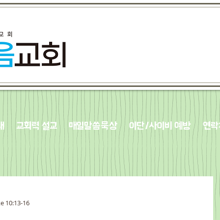
내
교회력 설교
매일말씀묵상
이단/사이비 예방
연락
ke 10:13-16